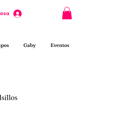
resa
upos
Gaby
Eventos
sillos