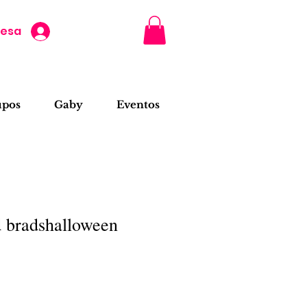
resa
upos
Gaby
Eventos
d bradshalloween