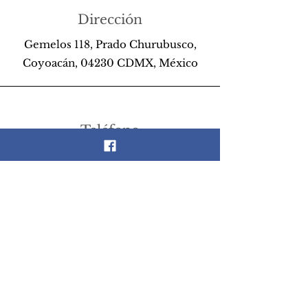
Dirección
Gemelos 118, Prado Churubusco,
Coyoacán, 04230 CDMX, México
Teléfono
55 26 89 13 14
Email
scrapandlife@hotmail.com