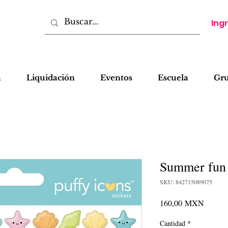
Ing
a
Liquidación
Eventos
Escuela
Gr
Summer fun P
SKU: 842715089075
Precio
160,00 MXN
Cantidad
*