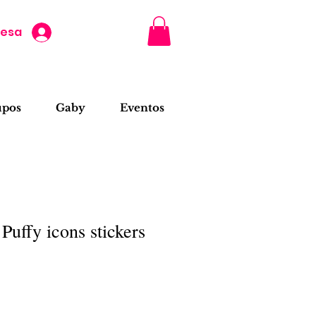
resa
upos
Gaby
Eventos
uffy icons stickers