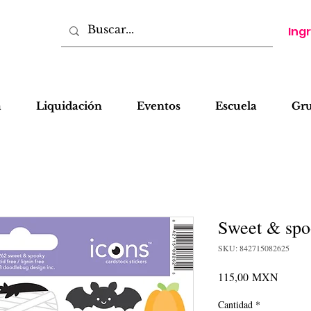
Ing
a
Liquidación
Eventos
Escuela
Gr
Sweet & spoo
SKU: 842715082625
Precio
115,00 MXN
Cantidad
*