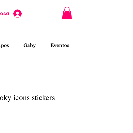
resa
upos
Gaby
Eventos
ky icons stickers