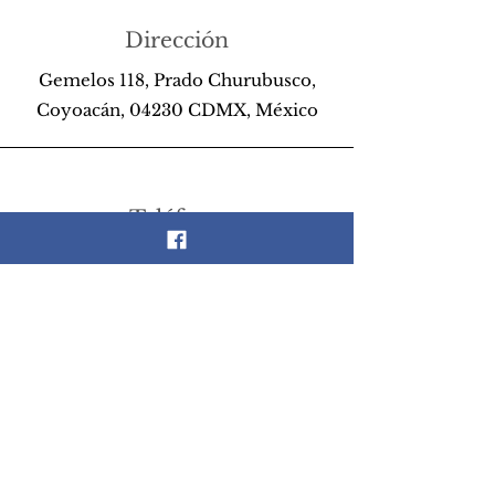
Dirección
Gemelos 118, Prado Churubusco,
Coyoacán, 04230 CDMX, México
Teléfono
55 26 89 13 14
Email
scrapandlife@hotmail.com