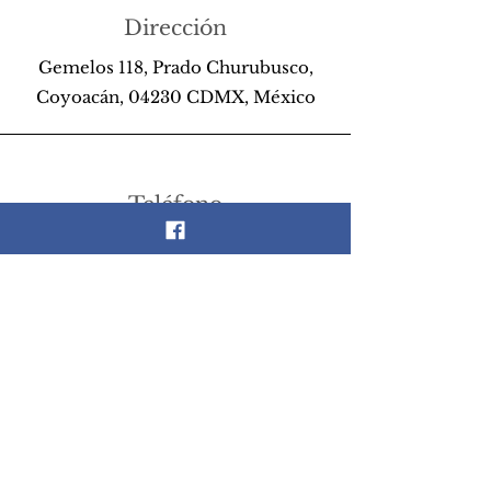
Dirección
Gemelos 118, Prado Churubusco,
Coyoacán, 04230 CDMX, México
Teléfono
55 26 89 13 14
Email
scrapandlife@hotmail.com