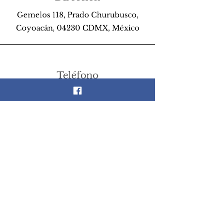
Gemelos 118, Prado Churubusco,
Coyoacán, 04230 CDMX, México
Teléfono
55 26 89 13 14
Email
scrapandlife@hotmail.com