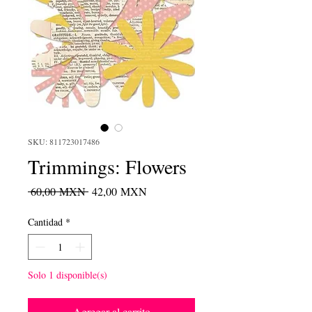
SKU: 811723017486
Trimmings: Flowers
Precio
Precio
 60,00 MXN 
42,00 MXN
de
oferta
Cantidad
*
Solo 1 disponible(s)
Agregar al carrito