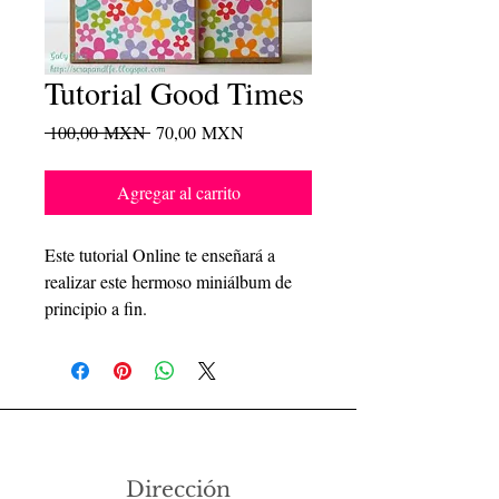
Tutorial Good Times
Precio
Precio
 100,00 MXN 
70,00 MXN
de
oferta
Agregar al carrito
Este tutorial Online te enseñará a
realizar este hermoso miniálbum de
principio a fin.
Dirección