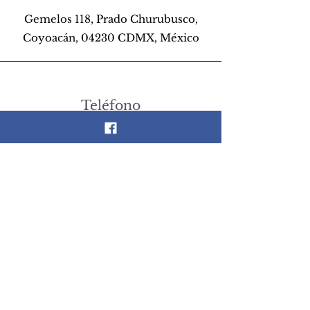
Gemelos 118, Prado Churubusco,
Coyoacán, 04230 CDMX, México
Teléfono
55 26 89 13 14
Email
scrapandlife@hotmail.com