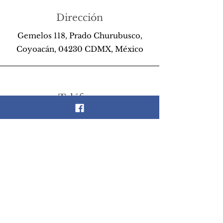
Dirección
Gemelos 118, Prado Churubusco,
Coyoacán, 04230 CDMX, México
Teléfono
55 26 89 13 14
Email
scrapandlife@hotmail.com