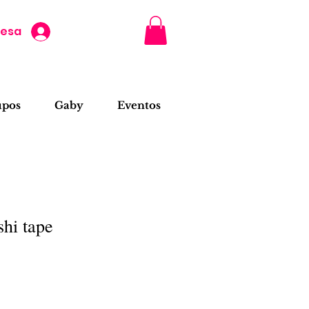
resa
upos
Gaby
Eventos
hi tape