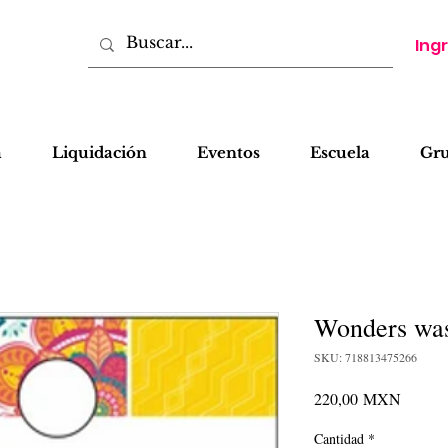
Ing
a
Liquidación
Eventos
Escuela
Gr
Wonders was
SKU: 718813475266
Precio
220,00 MXN
Cantidad
*