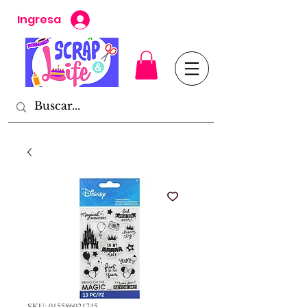
Ingresa
SKU: 015586021745