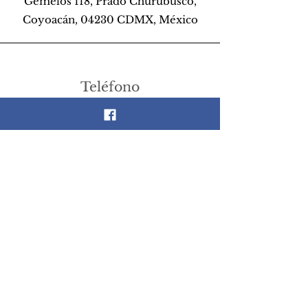
Gemelos 118, Prado Churubusco,
Coyoacán, 04230 CDMX, México
Teléfono
55 26 89 13 14
Email
scrapandlife@hotmail.com