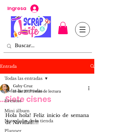
Ingresa
Entrada
Todas las entradas
Gaby Cruz
Todas las entradas
18 dic 2017
1 min de lectura
...Siete cisnes
Eventos
Mini álbum
Hola hola! Feliz inicio de semana 
Novedades de la tienda
de Navidad!!!! 
Planner