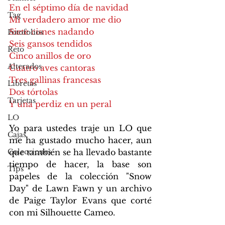
En el séptimo día de navidad
Tag
Mi verdadero amor me dio
Siete cisnes nadando
Fotofolios
Seis gansos tendidos
Reto
Cinco anillos de oro
Alterados
Cuatro aves cantoras
Tres gallinas francesas
Libretas
Dos tórtolas
Tarjetas
Y una perdiz en un peral
LO
Yo para ustedes traje un LO que 
Cajas
me ha gustado mucho hacer, aun 
Colecciones
que también se ha llevado bastante 
tiempo de hacer, la base son 
Tips
papeles de la colección "Snow 
Day" de Lawn Fawn y un archivo 
de Paige Taylor Evans que corté 
con mi Silhouette Cameo.