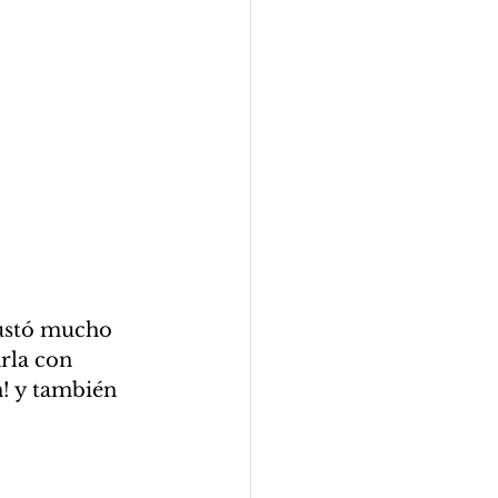
rla con 
n! y también 