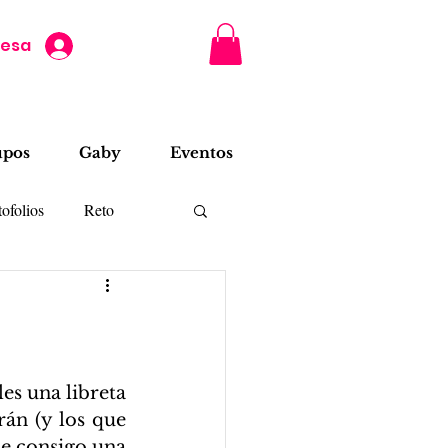
resa
upos
Gaby
Eventos
ofolios
Reto
es una libreta 
án (y los que 
ne consigo una 