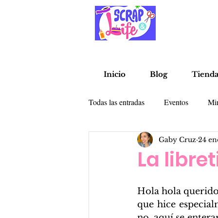
Inicio
Blog
Tiend
Todas las entradas
Eventos
Mi
Gaby Cruz
24 en
Alterados
Libretas
Tarje
La libre
Hola hola queridos
que hice especial
no, aquí se entera