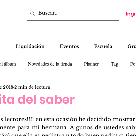
Ing
a
Liquidación
Eventos
Escuela
Gr
ni álbum
Novedades de la tienda
Planner
Tag
Fot
e 2018
2 min de lectura
tas
LO
Cajas
Colecciones
Tips
tita del saber
 lectores!!!! en esta ocasión he decidido mostrarl
mente para mi hermana. Algunos de ustedes sabr
rán) que ella es pediatra y todo buen pediatra tie