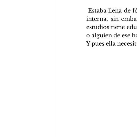
 Estaba llena de fórmulas y de muchas notas que ella había realizado en todo su 
interna, sin emba
estudios tiene ed
o alguien de ese ho
Y pues ella necesit