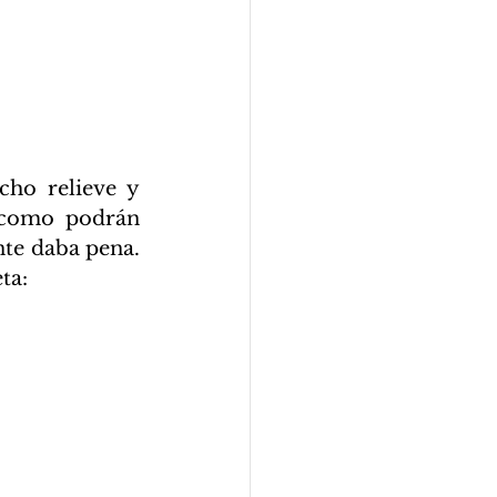
 como podrán 
te daba pena. 
ta: