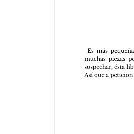
 Es más pequeña pero ésta esta muy llena de detalles con mucho relieve y 
muchas piezas pe
sospechar, ésta l
Así que a petición 