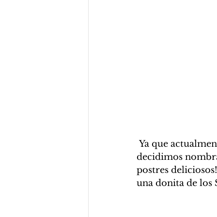
 Ya que actualmente tenemos la colección de Cream & Sugar y le gustó mucho 
decidimos nombrar
postres deliciosos!!
una donita de los 