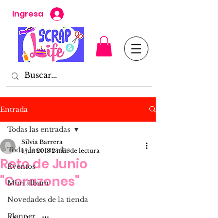
Ingresa
Entrada
Todas las entradas
Silvia Barrera
Todas las entradas
1 jun 2018
2 min de lectura
Reto de Junio
Eventos
"Corazones"
Mini álbum
Novedades de la tienda
Planner