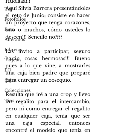
Huolaaa!!!
Aquí Silvia Barrera presentándoles 
Tag
el reto de Junio; consiste en hacer 
Fotofolios
un proyecto que tenga corazones, 
Reto
uno o muchos, cómo ustedes lo 
deseen!!! Sencillo no????
Alterados
Libretas
Las invito a participar, seguro 
harán cosas hermosas!!! Bueno 
Tarjetas
pues a lo que vine, a mostrarles 
LO
una caja bien padre que preparé 
para entregar un obsequio. 
Cajas
Colecciones
Resulta que iré a una crop y llevo 
Tips
un regalito para el intercambio, 
pero ni como entregar el regalito 
en cualquier caja, tenía que ser 
una caja especial, entonces 
encontré el modelo que tenía en 