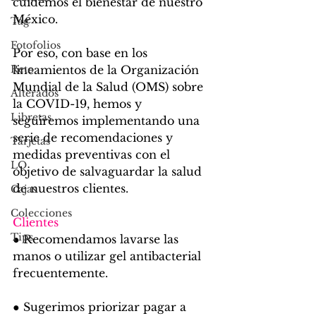
cuidemos el bienestar de nuestro 
México.
Tag
Fotofolios
Por eso, con base en los 
Reto
lineamientos de la Organización 
Mundial de la Salud (OMS) sobre 
Alterados
la COVID-19, hemos y 
Libretas
seguiremos implementando una 
serie de recomendaciones y 
Tarjetas
medidas preventivas con el 
LO
objetivo de salvaguardar la salud 
de nuestros clientes.
Cajas
Colecciones
Clientes
Tips
●
Recomendamos lavarse las 
manos o utilizar gel antibacterial 
frecuentemente.
● Sugerimos priorizar pagar a 