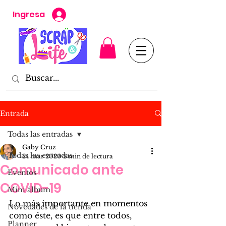
Ingresa
Entrada
Todas las entradas
Gaby Cruz
Todas las entradas
24 mar 2020
2 min de lectura
Comunicado ante
Eventos
COVID-19
Mini álbum
Lo más importante en momentos 
Novedades de la tienda
como éste, es que entre todos, 
Planner