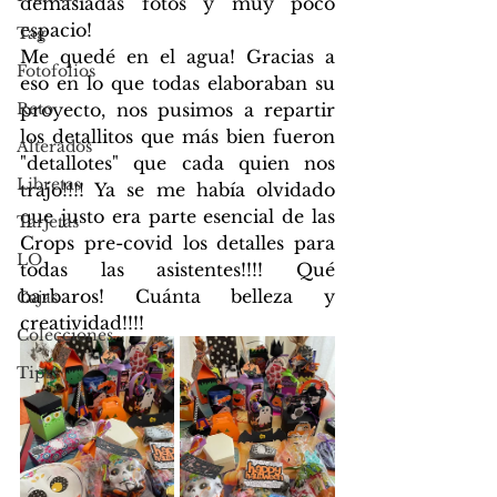
demasiadas fotos y muy poco 
espacio! 
Tag
Me quedé en el agua! Gracias a 
Fotofolios
eso en lo que todas elaboraban su 
Reto
proyecto, nos pusimos a repartir 
los detallitos que más bien fueron 
Alterados
"detallotes" que cada quien nos 
Libretas
trajo!!!! Ya se me había olvidado 
que justo era parte esencial de las 
Tarjetas
Crops pre-covid los detalles para 
LO
todas las asistentes!!!! Qué 
barbaros! Cuánta belleza y 
Cajas
creatividad!!!!
Colecciones
Tips