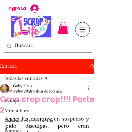
Ingresa
Entrada
Todas las entradas
Gaby Cruz
Todas las entradas
4 nov 2022
1 min de lectura
Crop crop crop!!!! Parte
Eventos
2
Mini álbum
Jejejej las mantuve en suspenso y 
Novedades de la tienda
pido disculpas, pero eran 
Planner