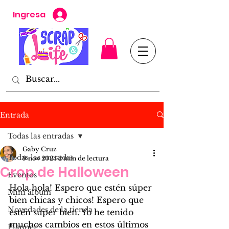
Ingresa
Entrada
Todas las entradas
Gaby Cruz
Todas las entradas
9 nov 2024
2 min de lectura
Crop de Halloween
Eventos
Hola hola! Espero que estén súper 
Mini álbum
bien chicas y chicos! Espero que 
Novedades de la tienda
estén súper bien. Yo he tenido 
muchos cambios en estos últimos 
Planner