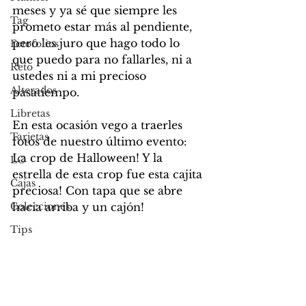
meses y ya sé que siempre les 
Tag
prometo estar más al pendiente, 
pero les juro que hago todo lo 
Fotofolios
que puedo para no fallarles, ni a 
Reto
ustedes ni a mi precioso 
Alterados
pasatiempo. 
Libretas
En esta ocasión vego a traerles 
Tarjetas
fotos de nuestro último evento: 
La crop de Halloween! Y la 
LO
estrella de esta crop fue esta cajita 
Cajas
preciosa! Con tapa que se abre 
Colecciones
hacia arriba y un cajón!
Tips