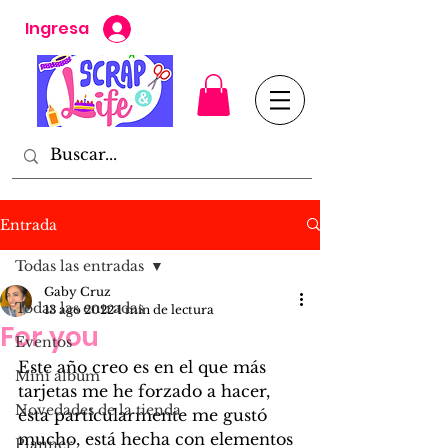
Ingresa
Entrada
Todas las entradas
Gaby Cruz
Todas las entradas
13 ago 2022
1 min de lectura
For you
Eventos
Este año creo es en el que más 
Mini álbum
tarjetas me he forzado a hacer, 
Novedades de la tienda
ésta particularmente me gustó 
mucho, está hecha con elementos 
Planner