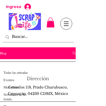
Ingresa
Blog
Todas las entradas
Todas las entradas
Time for a Catnap
Dirección
Gaby Cruz
Eventos
4 jun 2018
2 min de lectura
Mini álbum
Gemelos 118, Prado Churubusco,
Coyoacán, 04230 CDMX, México
Novedades de la
tienda