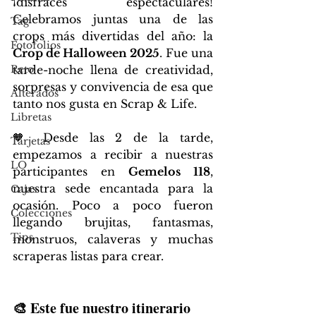
¡disfraces espectaculares! 
Celebramos juntas una de las 
Tag
crops más divertidas del año: la 
Fotofolios
Crop de Halloween 2025
. Fue una 
Reto
tarde-noche llena de creatividad, 
sorpresas y convivencia de esa que 
Alterados
tanto nos gusta en Scrap & Life.
Libretas
🧡 Desde las 2 de la tarde, 
Tarjetas
empezamos a recibir a nuestras 
LO
participantes en 
Gemelos 118
, 
nuestra sede encantada para la 
Cajas
ocasión. Poco a poco fueron 
Colecciones
llegando brujitas, fantasmas, 
Tips
monstruos, calaveras y muchas 
scraperas listas para crear.
🎨 Este fue nuestro itinerario 