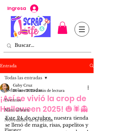
Ingresa
Entrada
Todas las entradas
Gaby Cruz
Todas las entradas
20 nov 2025
2 min de lectura
¡Así se vivió la crop de
Eventos
Halloween 2025! 🎃🕷️👻
Mini álbum
Este 24 de octubre, nuestra tienda 
Novedades de la tienda
se llenó de magia, risas, papelitos y 
Planner