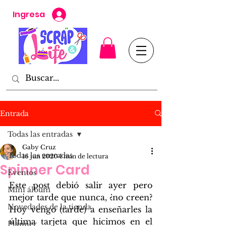
Ingresa
Entrada
Todas las entradas
Gaby Cruz
Todas las entradas
16 jun 2020
1 min de lectura
Spinner Card
Eventos
Este post debió salir ayer pero 
Mini álbum
mejor tarde que nunca, ¿no creen? 
Novedades de la tienda
Hoy vengo (tarde) a enseñarles la 
última tarjeta que hicimos en el 
Planner