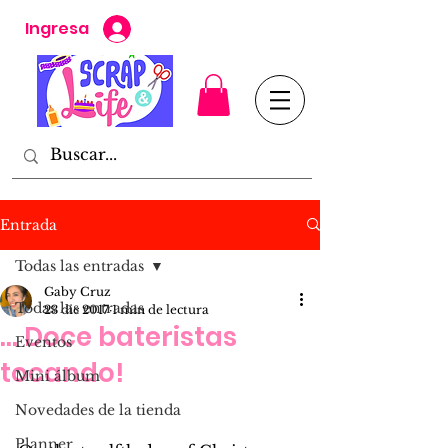
Ingresa
Entrada
Todas las entradas
Gaby Cruz
Todas las entradas
23 dic 2017
1 min de lectura
... Doce bateristas
Eventos
tocando!
Mini álbum
Novedades de la tienda
Planner