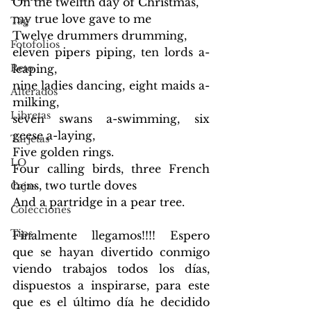
On the twelfth day of Christmas, 
my true love gave to me 
Tag
Twelve drummers drumming, 
Fotofolios
eleven pipers piping, ten lords a-
Reto
leaping, 
nine ladies dancing, eight maids a-
Alterados
milking, 
Libretas
seven swans a-swimming, six 
geese a-laying, 
Tarjetas
Five golden rings. 
LO
Four calling birds, three French 
hens, two turtle doves 
Cajas
And a partridge in a pear tree.
Colecciones
Tips
Finalmente llegamos!!!! Espero 
que se hayan divertido conmigo 
viendo trabajos todos los días, 
dispuestos a inspirarse, para este 
que es el último día he decidido 