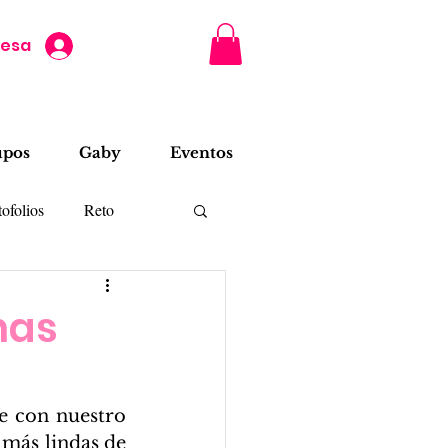
resa
upos
Gaby
Eventos
ofolios
Reto
has
 con nuestro 
más lindas de 