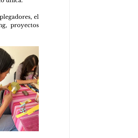
o única.
legadores, el 
g, proyectos 