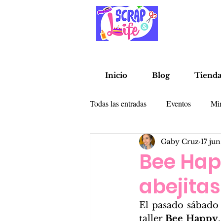
Inicio
Blog
Tiend
Todas las entradas
Eventos
Mi
Gaby Cruz
17 jun
Alterados
Libretas
Tarje
Bee Hap
abejitas
El pasado sábado 
taller 
Bee Happy