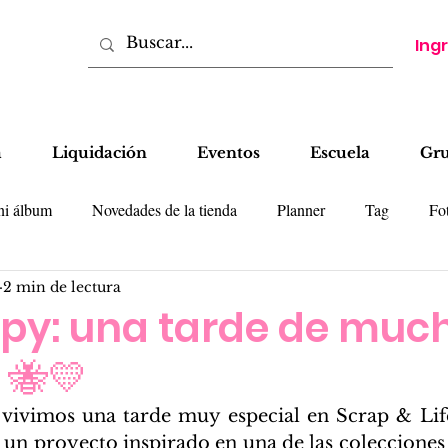
Ing
a
Liquidación
Eventos
Escuela
Gr
ni álbum
Novedades de la tienda
Planner
Tag
Fot
2 min de lectura
tas
LO
Cajas
Colecciones
Tips
py: una tarde de muc
 🐝💛
vivimos una tarde muy especial en Scrap & Life
, un proyecto inspirado en una de las colecciones 