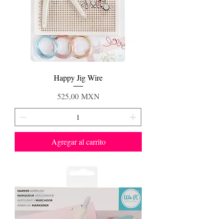
Happy Jig Wire
Precio
525,00 MXN
Agregar al carrito