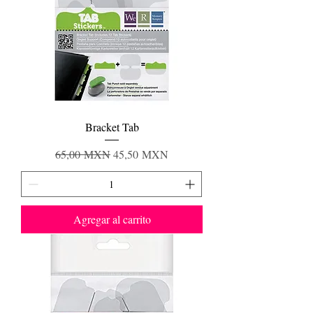
Bracket Tab
Precio
Precio de oferta
65,00 MXN
45,50 MXN
Agregar al carrito