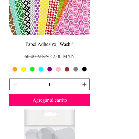
Papel Adhesivo "Washi"
Precio
Precio de oferta
60,00 MXN
42,00 MXN
Agregar al carrito