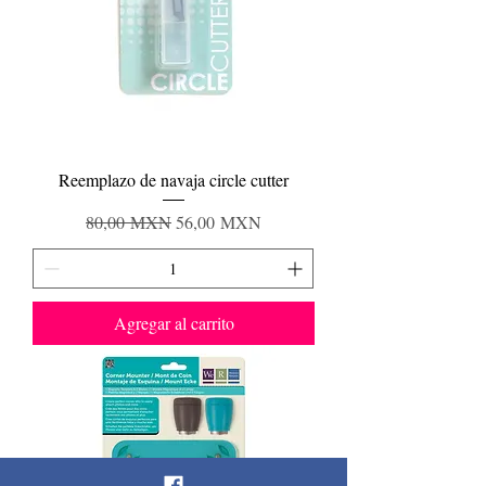
Reemplazo de navaja circle cutter
Precio
Precio de oferta
80,00 MXN
56,00 MXN
Agregar al carrito