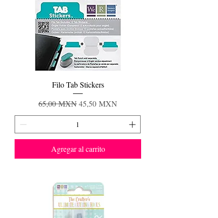
Filo Tab Stickers
Precio
Precio de oferta
65,00 MXN
45,50 MXN
Agregar al carrito