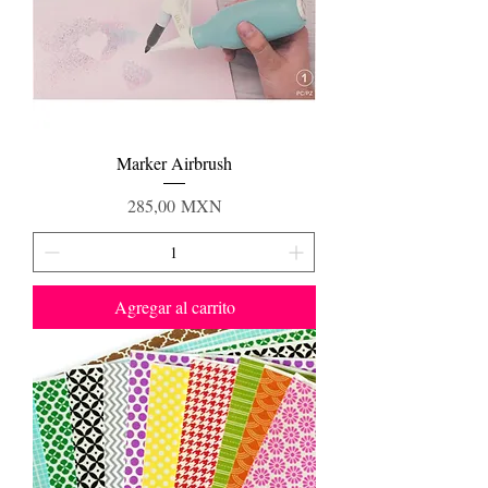
Marker Airbrush
Precio
285,00 MXN
Agregar al carrito