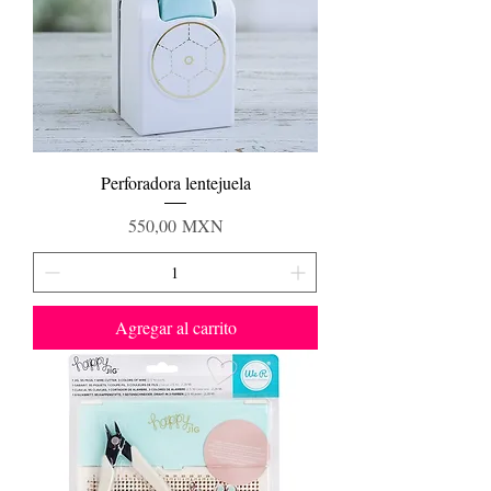
Perforadora lentejuela
Precio
550,00 MXN
Agregar al carrito